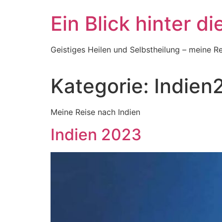
Skip
Ein Blick hinter di
to
content
Geistiges Heilen und Selbstheilung – meine R
Kategorie:
Indien
Meine Reise nach Indien
Indien 2023