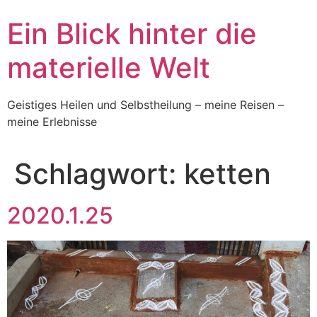
Skip
Ein Blick hinter die
to
content
materielle Welt
Geistiges Heilen und Selbstheilung – meine Reisen –
meine Erlebnisse
Schlagwort:
ketten
2020.1.25