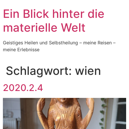
Skip
Ein Blick hinter die
to
content
materielle Welt
Geistiges Heilen und Selbstheilung – meine Reisen –
meine Erlebnisse
Schlagwort:
wien
2020.2.4